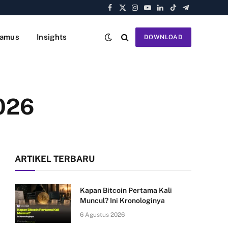
Facebook
X
Instagram
YouTube
LinkedIn
TikTok
Telegram
(Twitter)
amus
Insights
DOWNLOAD
2026
ARTIKEL TERBARU
Kapan Bitcoin Pertama Kali
Muncul? Ini Kronologinya
6 Agustus 2026