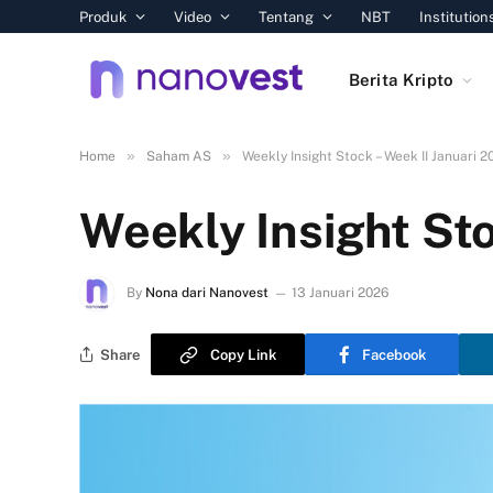
Produk
Video
Tentang
NBT
Institution
Berita Kripto
»
»
Home
Saham AS
Weekly Insight Stock – Week II Januari 2
Weekly Insight Sto
By
Nona dari Nanovest
13 Januari 2026
Share
Copy Link
Facebook