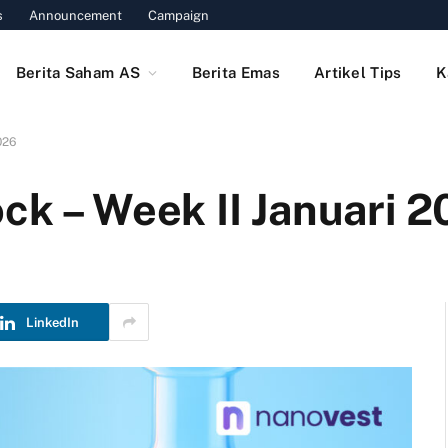
s
Announcement
Campaign
Berita Saham AS
Berita Emas
Artikel Tips
K
026
ck – Week II Januari 
LinkedIn