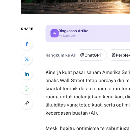
SHARE
Ringkasan Artikel
by Nanovest
Rangkum ke AI
ChatGPT
Perplex
Kinerja kuat pasar saham Amerika Se
analis Wall Street tetap percaya diri
kuartal terbaik dalam enam tahun tera
ruang untuk melanjutkan kenaikan, d
likuiditas yang tetap kuat, serta opt
kecerdasan buatan (AI).
Meski begitu, optimisme tersebut juga 