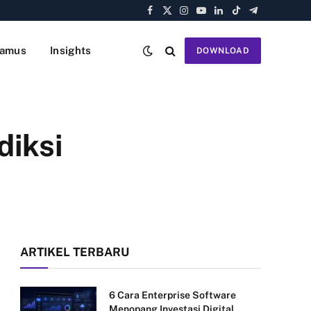
Facebook
X
Instagram
YouTube
LinkedIn
TikTok
Telegram
(Twitter)
amus
Insights
DOWNLOAD
diksi
ARTIKEL TERBARU
6 Cara Enterprise Software
Menopang Investasi Digital