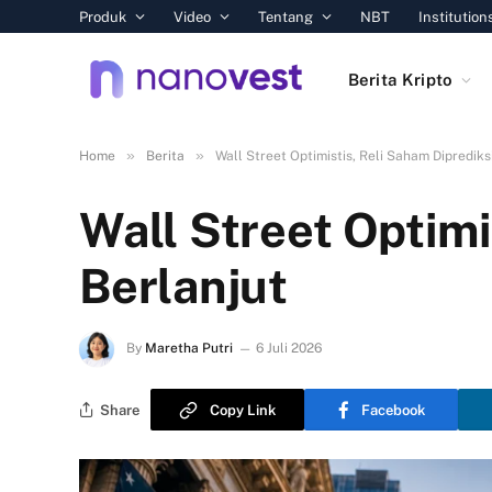
Produk
Video
Tentang
NBT
Institution
Berita Kripto
»
»
Home
Berita
Wall Street Optimistis, Reli Saham Diprediks
Wall Street Optimi
Berlanjut
By
Maretha Putri
6 Juli 2026
Share
Copy Link
Facebook