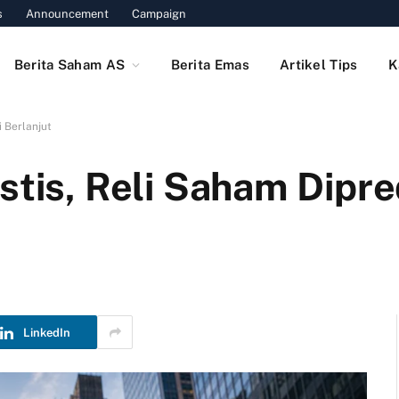
s
Announcement
Campaign
Berita Saham AS
Berita Emas
Artikel Tips
K
i Berlanjut
stis, Reli Saham Dipre
LinkedIn