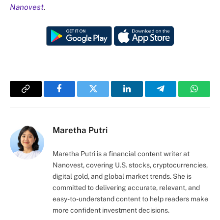
Nanovest
.
Copy
Facebook
Twitter
LinkedIn
Telegram
Whats
Link
Maretha Putri
Maretha Putri is a financial content writer at
Nanovest, covering U.S. stocks, cryptocurrencies,
digital gold, and global market trends. She is
committed to delivering accurate, relevant, and
easy-to-understand content to help readers make
more confident investment decisions.