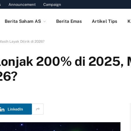
s
Announcement
Campaign
Berita Saham AS
Berita Emas
Artikel Tips
K
sih Layak Dilirik di 2026?
onjak 200% di 2025, 
026?
LinkedIn