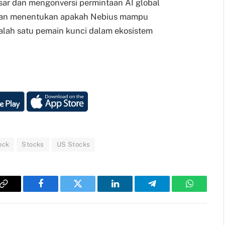
ar dan mengonversi permintaan AI global
akan menentukan apakah Nebius mampu
lah satu pemain kunci dalam ekosistem
ock
Stocks
US Stocks
Copy
Facebook
Twitter
LinkedIn
Telegram
WhatsAp
Link