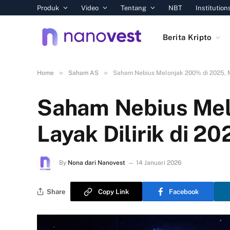
Produk
Video
Tentang
NBT
Institution
Berita Kripto
»
»
Home
Saham AS
Saham Nebius Melonjak 200% di 2025, Ma
Saham Nebius Mel
Layak Dilirik di 2
By
Nona dari Nanovest
14 Januari 2026
Share
Copy Link
Facebook