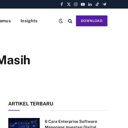
Facebook
X
Instagram
YouTube
LinkedIn
TikTok
Telegram
(Twitter)
amus
Insights
DOWNLOAD
Masih
ARTIKEL TERBARU
6 Cara Enterprise Software
Menopang Investasi Digital