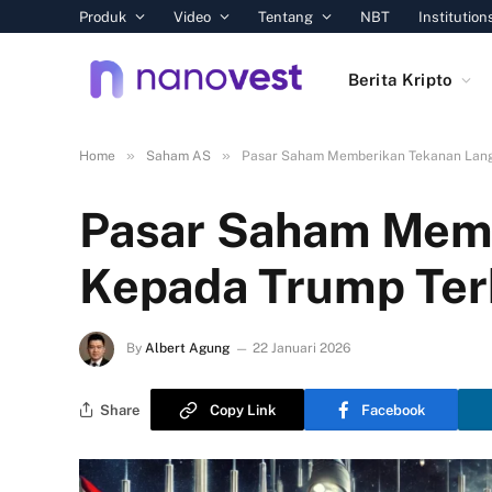
Produk
Video
Tentang
NBT
Institution
Berita Kripto
»
»
Home
Saham AS
Pasar Saham Memberikan Tekanan Lang
Pasar Saham Mem
Kepada Trump Ter
By
Albert Agung
22 Januari 2026
Share
Copy Link
Facebook