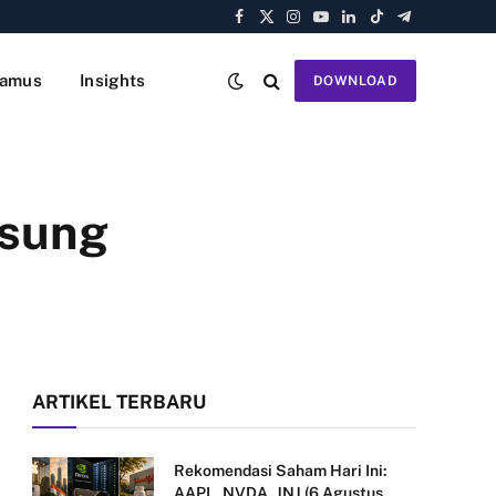
Facebook
X
Instagram
YouTube
LinkedIn
TikTok
Telegram
(Twitter)
amus
Insights
DOWNLOAD
gsung
ARTIKEL TERBARU
Rekomendasi Saham Hari Ini:
AAPL, NVDA, JNJ (6 Agustus