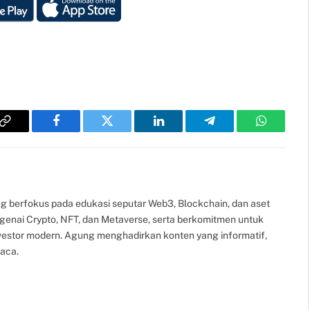
Copy
Facebook
Twitter
LinkedIn
Telegram
WhatsAp
Link
g berfokus pada edukasi seputar Web3, Blockchain, dan aset
ngenai Crypto, NFT, dan Metaverse, serta berkomitmen untuk
nvestor modern. Agung menghadirkan konten yang informatif,
aca.