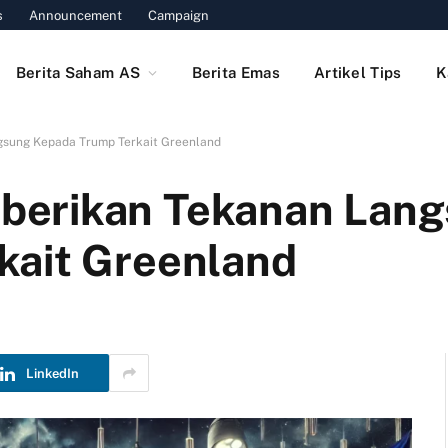
s
Announcement
Campaign
Berita Saham AS
Berita Emas
Artikel Tips
K
sung Kepada Trump Terkait Greenland
berikan Tekanan Lan
kait Greenland
LinkedIn