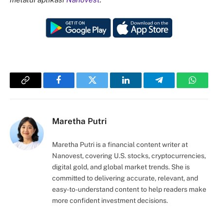
Copy
Facebook
Twitter
LinkedIn
Telegram
Whats
Link
Maretha Putri
Maretha Putri is a financial content writer at
Nanovest, covering U.S. stocks, cryptocurrencies,
digital gold, and global market trends. She is
committed to delivering accurate, relevant, and
easy-to-understand content to help readers make
more confident investment decisions.