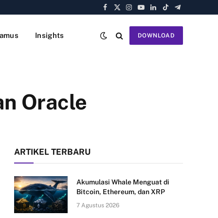
Facebook
X
Instagram
YouTube
LinkedIn
TikTok
Telegram
(Twitter)
amus
Insights
DOWNLOAD
an Oracle
ARTIKEL TERBARU
Akumulasi Whale Menguat di
Bitcoin, Ethereum, dan XRP
7 Agustus 2026