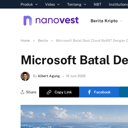
Produk
Video
Tentang
NBT
Institution
Berita Kripto
»
»
Home
Berita
Microsoft Batal Deal Cloud Rp49T Dengan 
Microsoft Batal D
By
Albert Agung
18 Juni 2026
Share
Copy Link
Facebook