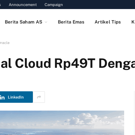
s
Announcement
Campaign
Berita Saham AS
Berita Emas
Artikel Tips
K
Oracle
eal Cloud Rp49T Deng
LinkedIn