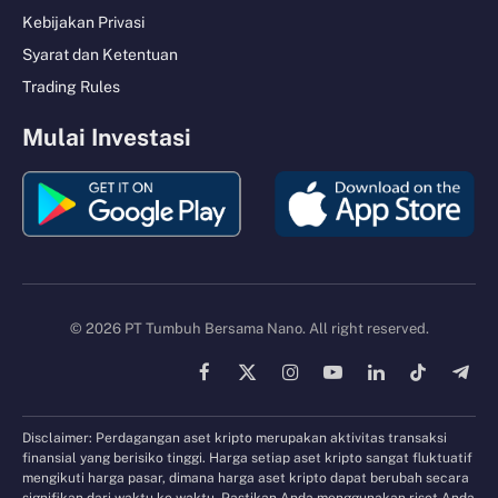
Kebijakan Privasi
Syarat dan Ketentuan
Trading Rules
Mulai Investasi
© 2026 PT Tumbuh Bersama Nano. All right reserved.
Facebook
X
Instagram
YouTube
LinkedIn
TikTok
Tele
(Twitter)
Disclaimer: Perdagangan aset kripto merupakan aktivitas transaksi
finansial yang berisiko tinggi. Harga setiap aset kripto sangat fluktuatif
mengikuti harga pasar, dimana harga aset kripto dapat berubah secara
signifikan dari waktu ke waktu. Pastikan Anda menggunakan riset Anda