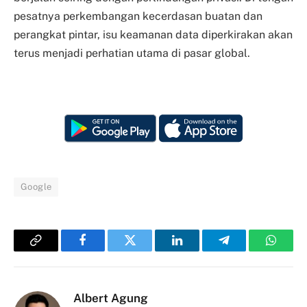
pesatnya perkembangan kecerdasan buatan dan
perangkat pintar, isu keamanan data diperkirakan akan
terus menjadi perhatian utama di pasar global.
Google
Copy
Facebook
Twitter
LinkedIn
Telegram
Whats
Link
Albert Agung