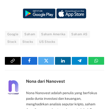
Google
Saham
Saham Amerika
Saham AS
Stock
Stocks
US Stocks
Copy
Facebook
Twitter
LinkedIn
Telegram
Whats
Link
Nona dari Nanovest
Nona Nanovest adalah penulis yang berfokus
pada dunia investasi dan keuangan,
menghadirkan analisis seputar kripto, saham