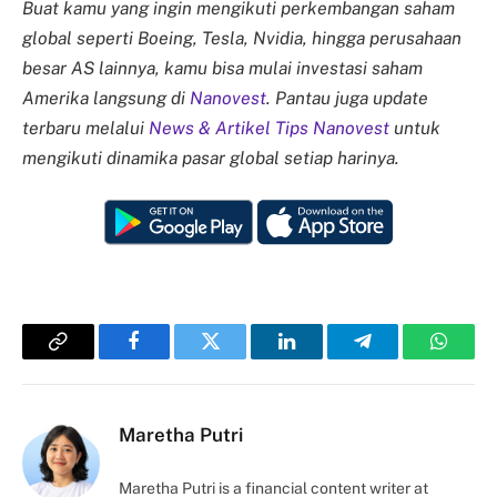
Buat kamu yang ingin mengikuti perkembangan saham
global seperti Boeing, Tesla, Nvidia, hingga perusahaan
besar AS lainnya, kamu bisa mulai investasi saham
Amerika langsung di
Nanovest
. Pantau juga update
terbaru melalui
News & Artikel Tips Nanovest
untuk
mengikuti dinamika pasar global setiap harinya.
Copy
Facebook
Twitter
LinkedIn
Telegram
Whats
Link
Maretha Putri
Maretha Putri is a financial content writer at