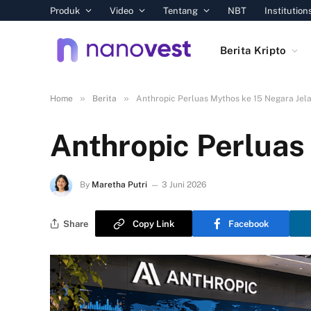
Produk
Video
Tentang
NBT
Institution
Berita Kripto
»
»
Home
Berita
Anthropic Perluas Mythos ke 15 Negara Jel
Anthropic Perluas
By
Maretha Putri
3 Juni 2026
Share
Copy Link
Facebook