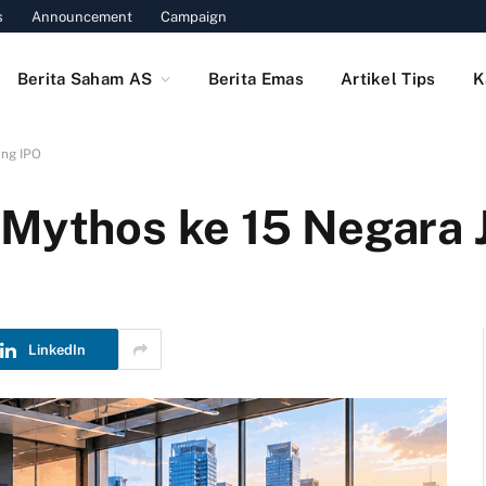
s
Announcement
Campaign
Berita Saham AS
Berita Emas
Artikel Tips
K
ang IPO
 Mythos ke 15 Negara 
LinkedIn