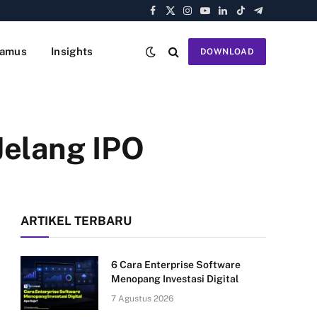
Facebook
X
Instagram
YouTube
LinkedIn
TikTok
Telegram
(Twitter)
amus
Insights
DOWNLOAD
Jelang IPO
ARTIKEL TERBARU
6 Cara Enterprise Software
Menopang Investasi Digital
7 Agustus 2026