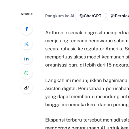
SHARE
Rangkum ke AI
ChatGPT
Perplex
Anthropic semakin agresif memperlua
menjelang rencana penawaran saham 
secara rahasia ke regulator Amerika Se
memperluas akses model keamanan sib
organisasi baru di lebih dari 15 negara
Langkah ini menunjukkan bagaimana pe
asisten digital. Perusahaan-perusaha
yang dapat membantu melindungi infra
hingga menemuka kerentanan perangk
Ekspansi terbaru tersebut menjadi sa
mendorong penggunaan AI untuk keama