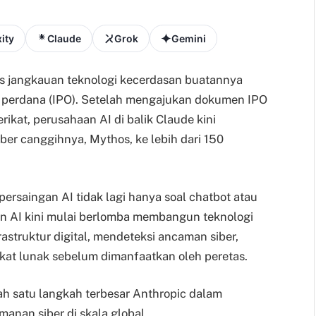
ity
Claude
Grok
Gemini
s jangkauan teknologi kecerdasan buatannya
perdana (IPO). Setelah mengajukan dokumen IPO
rikat, perusahaan AI di balik Claude kini
er canggihnya, Mythos, ke lebih dari 150
.
rsaingan AI tidak lagi hanya soal chatbot atau
an AI kini mulai berlomba membangun teknologi
struktur digital, mendeteksi ancaman siber,
at lunak sebelum dimanfaatkan oleh peretas.
lah satu langkah terbesar Anthropic dalam
nan siber di skala global.