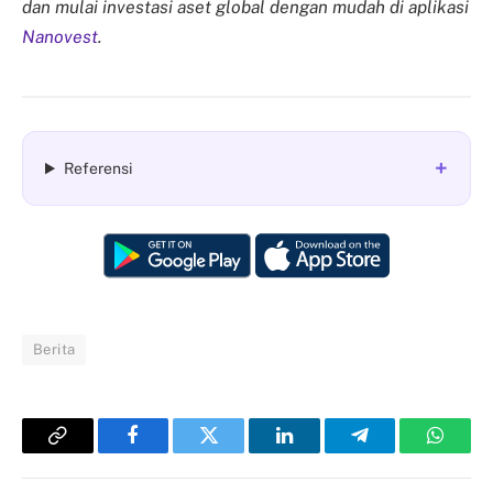
dan mulai investasi aset global dengan mudah di aplikasi
Nanovest
.
+
Referensi
Berita
Copy
Facebook
Twitter
LinkedIn
Telegram
Whats
Link