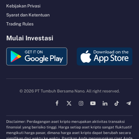
Kebijakan Privasi
Syarat dan Ketentuan
Trading Rules
Mulai Investasi
© 2026 PT Tumbuh Bersama Nano. All right reserved.
Facebook
X
Instagram
YouTube
LinkedIn
TikTok
Tele
(Twitter)
Disclaimer: Perdagangan aset kripto merupakan aktivitas transaksi
finansial yang berisiko tinggi. Harga setiap aset kripto sangat fluktuatif
mengikuti harga pasar, dimana harga aset kripto dapat berubah secara
signifikan dari waktu ke waktu. Pastikan Anda menggunakan riset Anda