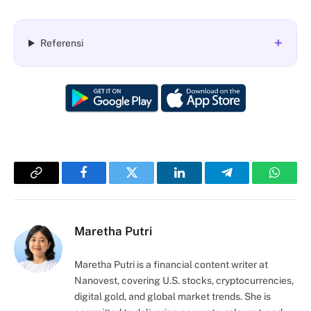
+
Referensi
Copy
Facebook
Twitter
LinkedIn
Telegram
Whats
Link
Maretha Putri
Maretha Putri is a financial content writer at
Nanovest, covering U.S. stocks, cryptocurrencies,
digital gold, and global market trends. She is