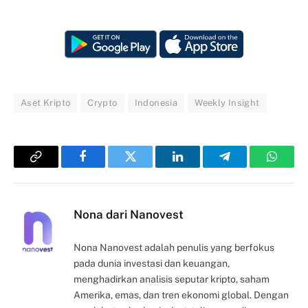
Aset Kripto
Crypto
Indonesia
Weekly Insight
Copy
Facebook
Twitter
LinkedIn
Telegram
Whats
Link
Nona dari Nanovest
Nona Nanovest adalah penulis yang berfokus
pada dunia investasi dan keuangan,
menghadirkan analisis seputar kripto, saham
Amerika, emas, dan tren ekonomi global. Dengan