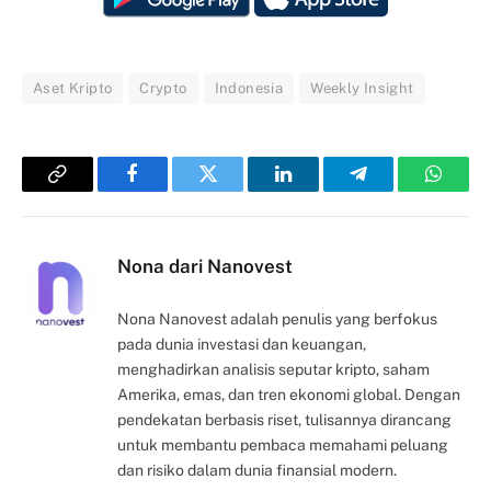
Aset Kripto
Crypto
Indonesia
Weekly Insight
Copy
Facebook
Twitter
LinkedIn
Telegram
Whats
Link
Nona dari Nanovest
Nona Nanovest adalah penulis yang berfokus
pada dunia investasi dan keuangan,
menghadirkan analisis seputar kripto, saham
Amerika, emas, dan tren ekonomi global. Dengan
pendekatan berbasis riset, tulisannya dirancang
untuk membantu pembaca memahami peluang
dan risiko dalam dunia finansial modern.