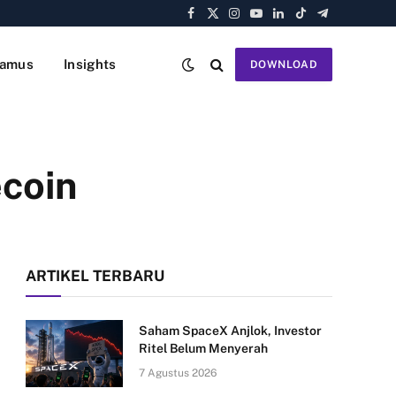
Facebook
X
Instagram
YouTube
LinkedIn
TikTok
Telegram
(Twitter)
amus
Insights
DOWNLOAD
ecoin
ARTIKEL TERBARU
Saham SpaceX Anjlok, Investor
Ritel Belum Menyerah
7 Agustus 2026