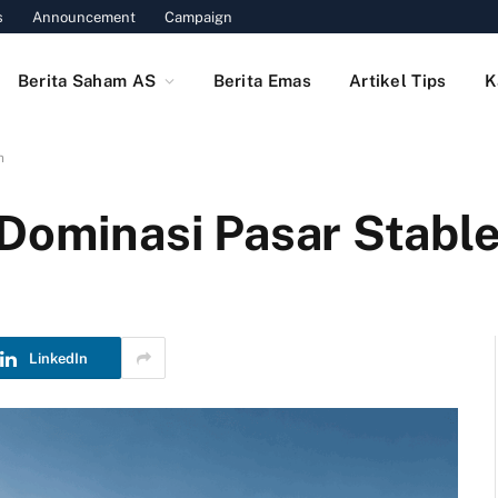
s
Announcement
Campaign
Berita Saham AS
Berita Emas
Artikel Tips
K
n
 Dominasi Pasar Stabl
LinkedIn