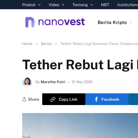
Produk
Video
Tentang
NBT
Institution
Berita Kripto
»
»
Home
Berita
Tether Rebut Lagi Dominasi Pasar Stablecoi
Tether Rebut Lagi
By
Maretha Putri
21 Mei 2026
Share
Copy Link
Facebook