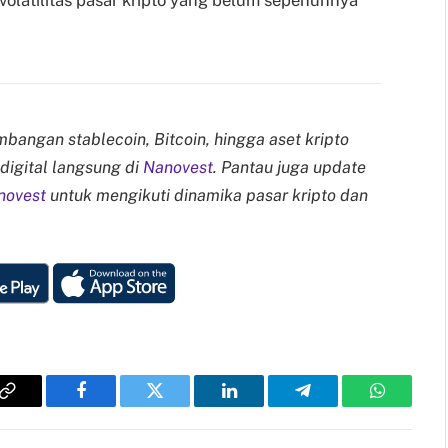
 volatilitas pasar kripto yang belum sepenuhnya
bangan stablecoin, Bitcoin, hingga aset kripto
 digital langsung di
Nanovest
. Pantau juga update
novest
untuk mengikuti dinamika pasar kripto dan
Copy
Facebook
Twitter
LinkedIn
Telegram
WhatsAp
Link