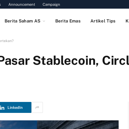
s
Announcement
Campaign
Berita Saham AS
Berita Emas
Artikel Tips
K
ertekan?
sar Stablecoin, Circ
LinkedIn