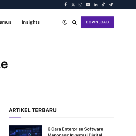
Facebook
X
Instagram
YouTube
LinkedIn
TikTok
Telegram
(Twitter)
amus
Insights
DOWNLOAD
le
ARTIKEL TERBARU
6 Cara Enterprise Software
Menopang Investasi Digital