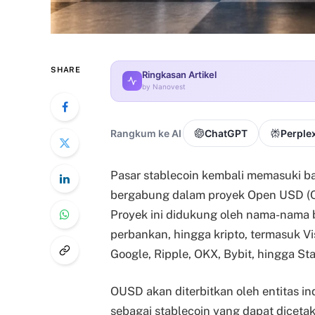
SHARE
Ringkasan Artikel
by Nanovest
Rangkum ke AI
ChatGPT
Perplex
Pasar stablecoin kembali memasuki ba
bergabung dalam proyek Open USD (OU
Proyek ini didukung oleh nama-nama b
perbankan, hingga kripto, termasuk Vi
Google, Ripple, OKX, Bybit, hingga St
OUSD akan diterbitkan oleh entitas 
sebagai stablecoin yang dapat diceta