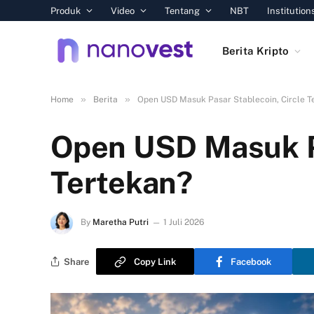
Produk
Video
Tentang
NBT
Institution
Berita Kripto
»
»
Home
Berita
Open USD Masuk Pasar Stablecoin, Circle T
Open USD Masuk Pa
Tertekan?
By
Maretha Putri
1 Juli 2026
Share
Copy Link
Facebook