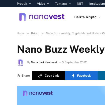
Produk
Video
Tentang
NBT
Institution
Berita Kripto
»
»
Home
Kripto
Nano Buzz Weekly: Crypto Market Update (5
Nano Buzz Weekly:
By
Nona dari Nanovest
5 September 2022
Share
Copy Link
Facebook