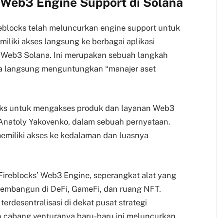
 Web3 Engine Support di Solana
reblocks telah meluncurkan engine support untuk
iliki akses langsung ke berbagai aplikasi
n Web3 Solana. Ini merupakan sebuah langkah
a langsung menguntungkan “manajer aset
cks untuk mengakses produk dan layanan Web3
, Anatoly Yakovenko, dalam sebuah pernyataan.
a memiliki akses ke kedalaman dan luasnya
 Fireblocks’ Web3 Engine, seperangkat alat yang
mbangun di DeFi, GameFi, dan ruang NFT.
rdesentralisasi di dekat pusat strategi
cabang venturanya baru-baru ini meluncurkan