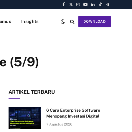
Facebook
X
Instagram
YouTube
LinkedIn
TikTok
Telegram
(Twitter)
amus
Insights
DOWNLOAD
e (5/9)
ARTIKEL TERBARU
6 Cara Enterprise Software
Menopang Investasi Digital
7 Agustus 2026