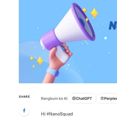
SHARE
Rangkum ke AI
ChatGPT
Perplex
Hi #NanoSquad