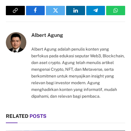
Copy
Facebook
Twitter
LinkedIn
Telegram
Whats
Link
Albert Agung
Albert Agung adalah penulis konten yang
berfokus pada edukasi seputar Web3, Blockchain,
dan aset crypto. Agung telah menulis artikel
mengenai Crypto, NFT, dan Metaverse, serta
berkomitmen untuk menyajikan insight yang
relevan bagi investor modern. Agung
menghadirkan konten yang informatif, mudah
dipahami, dan relevan bagi pembaca.
RELATED
POSTS