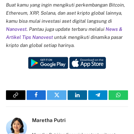
Buat kamu yang ingin mengikuti perkembangan Bitcoin,
Ethereum, XRP, Solana, dan aset kripto global lainnya,
kamu bisa mulai investasi aset digital langsung di
Nanovest
. Pantau juga update terbaru melalui
News &
Artikel Tips Nanovest
untuk mengikuti dinamika pasar
kripto dan global setiap harinya.
Copy
Facebook
Twitter
LinkedIn
Telegram
Whats
Link
Maretha Putri