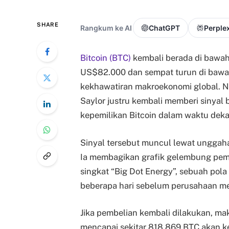
SHARE
Rangkum ke AI
ChatGPT
Perplex
Bitcoin (BTC)
kembali berada di bawah
US$82.000 dan sempat turun di bawa
kekhawatiran makroekonomi global. Na
Saylor justru kembali memberi siny
kepemilikan Bitcoin dalam waktu deka
Sinyal tersebut muncul lewat unggaha
Ia membagikan grafik gelembung pembe
singkat “Big Dot Energy”, sebuah pol
beberapa hari sebelum perusahaan 
Jika pembelian kembali dilakukan, mak
mencapai sekitar 818.869 BTC akan ke