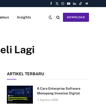
Facebook
X
Instagram
YouTube
LinkedIn
TikTok
Telegram
(Twitter)
amus
Insights
DOWNLOAD
eli Lagi
ARTIKEL TERBARU
6 Cara Enterprise Software
Menopang Investasi Digital
7 Agustus 2026