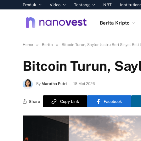
Produk
Video
Tentang
NBT
Institution
Berita Kripto
»
»
Home
Berita
Bitcoin Turun, Saylor Justru Beri Sinyal Beli 
Bitcoin Turun, Sayl
By
Maretha Putri
18 Mei 2026
Share
Copy Link
Facebook