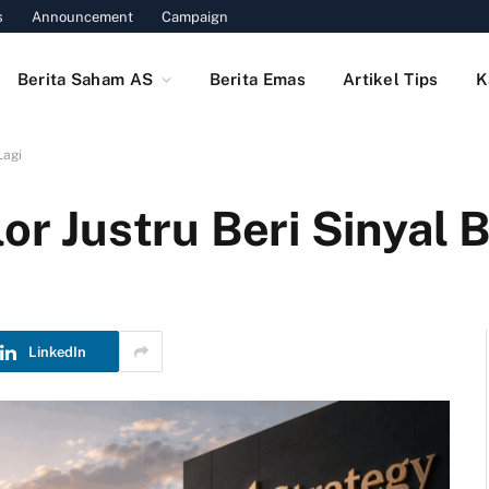
s
Announcement
Campaign
Berita Saham AS
Berita Emas
Artikel Tips
K
Lagi
or Justru Beri Sinyal B
LinkedIn