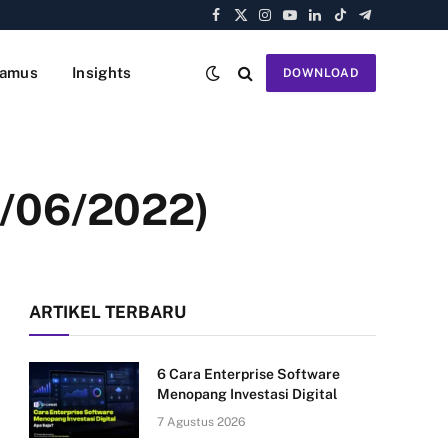
Facebook
X
Instagram
YouTube
LinkedIn
TikTok
Telegram
(Twitter)
amus
Insights
DOWNLOAD
7/06/2022)
ARTIKEL TERBARU
6 Cara Enterprise Software
Menopang Investasi Digital
7 Agustus 2026