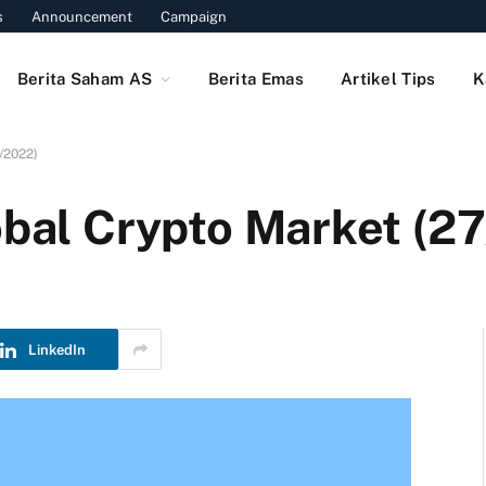
s
Announcement
Campaign
Berita Saham AS
Berita Emas
Artikel Tips
K
/2022)
lobal Crypto Market (2
LinkedIn