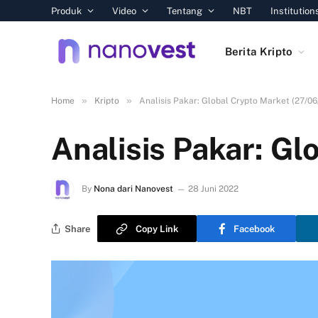
Produk
Video
Tentang
NBT
Institution
Berita Kripto
»
»
Home
Kripto
Analisis Pakar: Global Crypto Market (27/06
Analisis Pakar: G
By
Nona dari Nanovest
28 Juni 2022
Share
Copy Link
Facebook