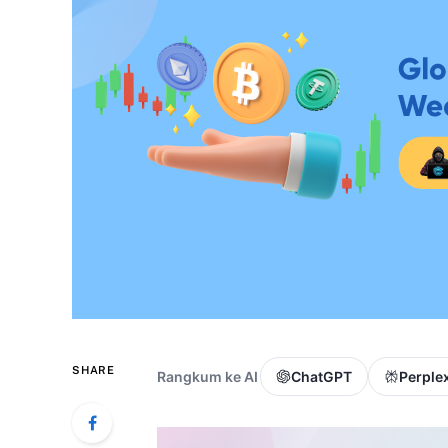
SHARE
Rangkum ke AI
ChatGPT
Perplex