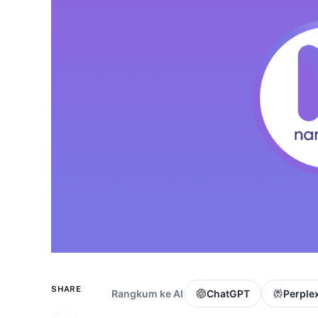
SHARE
Rangkum ke AI
ChatGPT
Perplex