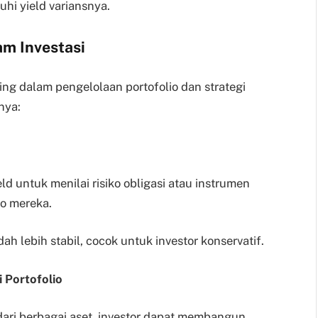
hi yield variansnya.
am Investasi
ing dalam pengelolaan portofolio dan strategi
nya:
d untuk menilai risiko obligasi atau instrumen
io mereka.
ah lebih stabil, cocok untuk investor konservatif.
 Portofolio
ari berbagai aset, investor dapat membangun