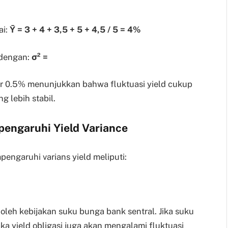
ai:
Ȳ = 3 + 4 + 3,5 + 5 + 4,5 / 5 = 4%
 dengan:
σ² =
ar 0.5% menunjukkan bahwa fluktuasi yield cukup
g lebih stabil.
engaruhi Yield Variance
engaruhi varians yield meliputi:
 oleh kebijakan suku bunga bank sentral. Jika suku
ka yield obligasi juga akan mengalami fluktuasi