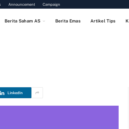
s
Announcement
Campaign
Berita Saham AS
Berita Emas
Artikel Tips
K
LinkedIn