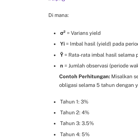
Di mana:
σ²
= Varians yield
Yi
= Imbal hasil (yield) pada perio
Ȳ
= Rata-rata imbal hasil selama 
n
= Jumlah observasi (periode wa
Contoh Perhitungan:
Misalkan se
obligasi selama 5 tahun dengan y
Tahun 1: 3%
Tahun 2: 4%
Tahun 3: 3.5%
Tahun 4: 5%