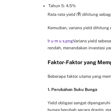
Tahun 5: 4.5%
Rata-rata yield (
Ȳ
) dihitung sebag
Kemudian, varians yield dihitung
!
r u m u s.png
Varians yield sebes
rendah, menandakan investasi yan
Faktor-Faktor yang Memp
Beberapa faktor utama yang memp
1. Perubahan Suku Bunga
Yield obligasi sangat dipengaruhi
bunga berubah secara drastis, ma