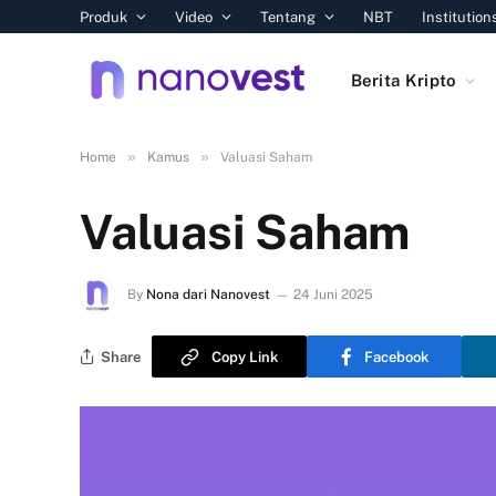
Produk
Video
Tentang
NBT
Institution
Berita Kripto
»
»
Home
Kamus
Valuasi Saham
Valuasi Saham
By
Nona dari Nanovest
24 Juni 2025
Share
Copy Link
Facebook