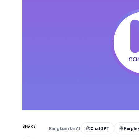
SHARE
Rangkum ke AI
ChatGPT
Perplex