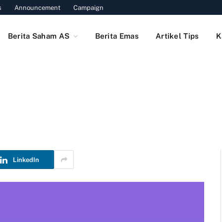
s
Announcement
Campaign
Berita Saham AS
Berita Emas
Artikel Tips
K
LinkedIn