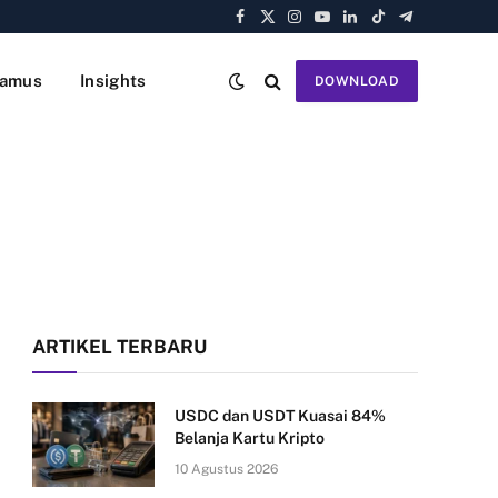
Facebook
X
Instagram
YouTube
LinkedIn
TikTok
Telegram
(Twitter)
amus
Insights
DOWNLOAD
ARTIKEL TERBARU
USDC dan USDT Kuasai 84%
Belanja Kartu Kripto
10 Agustus 2026