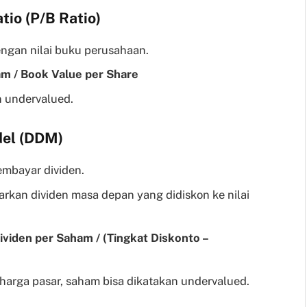
tio (P/B Ratio)
gan nilai buku perusahaan.
am / Book Value per Share
n undervalued.
del (DDM)
embayar dividen.
sarkan dividen masa depan yang didiskon ke nilai
viden per Saham / (Tingkat Diskonto –
ri harga pasar, saham bisa dikatakan undervalued.