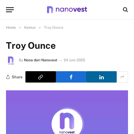
»
»
Home
Kamus
Troy Ounce
Troy Ounce
By
Nona dari Nanovest
24 Juni 2025
Share