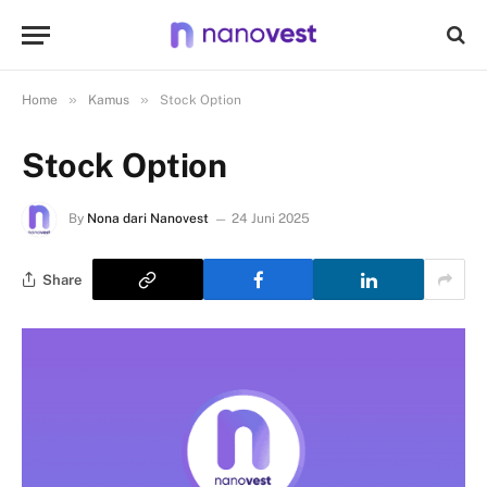
»
»
Home
Kamus
Stock Option
Stock Option
By
Nona dari Nanovest
24 Juni 2025
Share