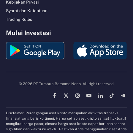
Kebijakan Privasi
Syarat dan Ketentuan
Trading Rules
Mulai Investasi
© 2026 PT Tumbuh Bersama Nano. All right reserved.
Facebook
X
Instagram
YouTube
LinkedIn
TikTok
Tele
(Twitter)
Disclaimer: Perdagangan aset kripto merupakan aktivitas transaksi
finansial yang berisiko tinggi. Harga setiap aset kripto sangat fluktuatif
mengikuti harga pasar, dimana harga aset kripto dapat berubah secara
signifikan dari waktu ke waktu. Pastikan Anda menggunakan riset Anda