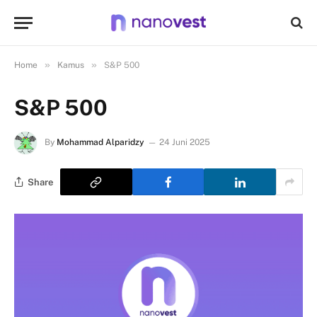
»
»
Home
Kamus
S&P 500
S&P 500
By
Mohammad Alparidzy
24 Juni 2025
Share