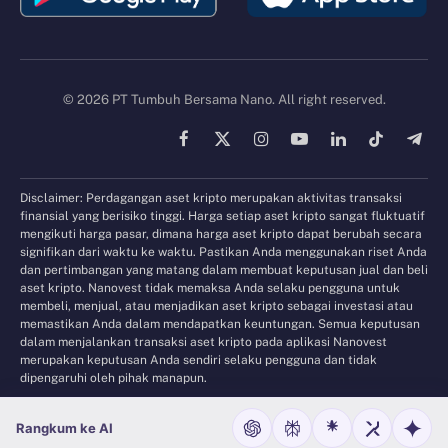
© 2026 PT Tumbuh Bersama Nano. All right reserved.
Facebook
X
Instagram
YouTube
LinkedIn
TikTok
Tele
(Twitter)
Disclaimer: Perdagangan aset kripto merupakan aktivitas transaksi
finansial yang berisiko tinggi. Harga setiap aset kripto sangat fluktuatif
mengikuti harga pasar, dimana harga aset kripto dapat berubah secara
signifikan dari waktu ke waktu. Pastikan Anda menggunakan riset Anda
dan pertimbangan yang matang dalam membuat keputusan jual dan beli
aset kripto. Nanovest tidak memaksa Anda selaku pengguna untuk
membeli, menjual, atau menjadikan aset kripto sebagai investasi atau
memastikan Anda dalam mendapatkan keuntungan. Semua keputusan
dalam menjalankan transaksi aset kripto pada aplikasi Nanovest
merupakan keputusan Anda sendiri selaku pengguna dan tidak
dipengaruhi oleh pihak manapun.
Rangkum ke AI