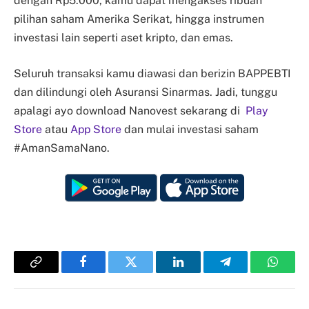
dengan Rp5.000, kamu dapat mengakses ribuan
pilihan saham Amerika Serikat, hingga instrumen
investasi lain seperti aset kripto, dan emas.
Seluruh transaksi kamu diawasi dan berizin BAPPEBTI
dan dilindungi oleh Asuransi Sinarmas. Jadi, tunggu
apalagi ayo download Nanovest sekarang di
Play
Store
atau
App Store
dan mulai investasi saham
#AmanSamaNano.
Copy
Facebook
Twitter
LinkedIn
Telegram
Whats
Link