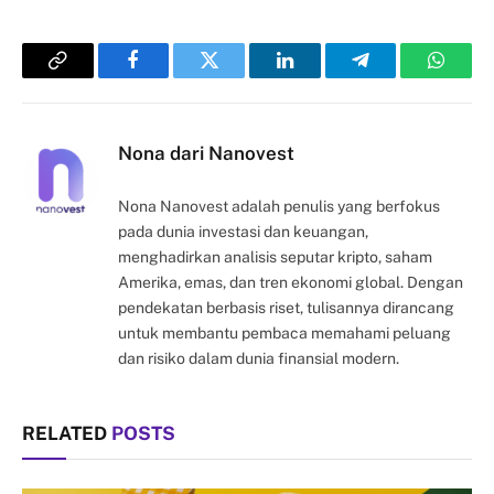
Copy
Facebook
Twitter
LinkedIn
Telegram
Whats
Link
Nona dari Nanovest
Nona Nanovest adalah penulis yang berfokus
pada dunia investasi dan keuangan,
menghadirkan analisis seputar kripto, saham
Amerika, emas, dan tren ekonomi global. Dengan
pendekatan berbasis riset, tulisannya dirancang
untuk membantu pembaca memahami peluang
dan risiko dalam dunia finansial modern.
RELATED
POSTS