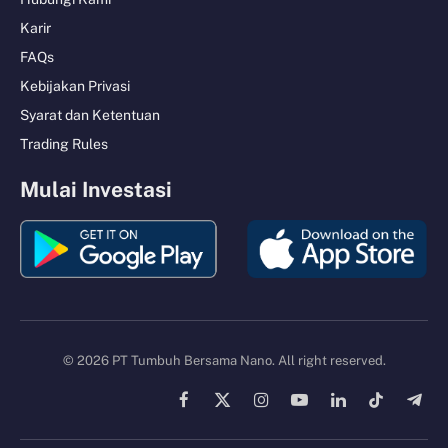
Karir
FAQs
Kebijakan Privasi
Syarat dan Ketentuan
Trading Rules
Mulai Investasi
© 2026 PT Tumbuh Bersama Nano. All right reserved.
Facebook
X
Instagram
YouTube
LinkedIn
TikTok
Tele
(Twitter)