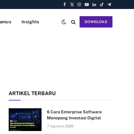
Facebook
X
Instagram
YouTube
LinkedIn
TikTok
Telegram
(Twitter)
amus
Insights
DOWNLOAD
ARTIKEL TERBARU
6 Cara Enterprise Software
Menopang Investasi Digital
7 Agustus 2026