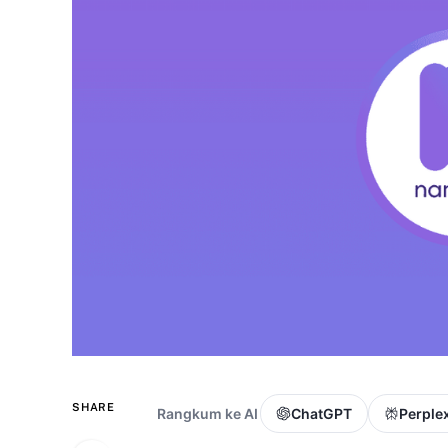
SHARE
Rangkum ke AI
ChatGPT
Perplex