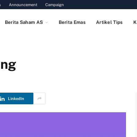
s
Announcement
Campaign
Berita Saham AS
Berita Emas
Artikel Tips
K
ing
LinkedIn