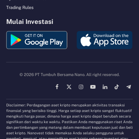
Trading Rules
Mulai Investasi
© 2026 PT Tumbuh Bersama Nano. All right reserved.
Facebook
X
Instagram
YouTube
LinkedIn
TikTok
Tele
(Twitter)
Disclaimer: Perdagangan aset kripto merupakan aktivitas transaksi
finansial yang berisiko tinggi. Harga setiap aset kripto sangat fluktuatif
mengikuti harga pasar, dimana harga aset kripto dapat berubah secara
signifikan dari waktu ke waktu. Pastikan Anda menggunakan riset Anda
dan pertimbangan yang matang dalam membuat keputusan jual dan beli
aset kripto. Nanovest tidak memaksa Anda selaku pengguna untuk
membeli, menjual, atau menjadikan aset kripto sebagai investasi atau