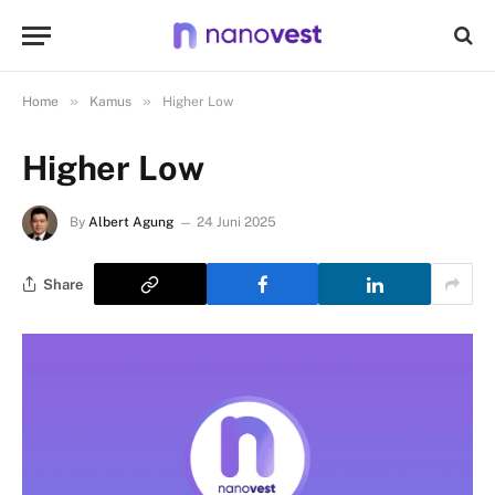
»
»
Home
Kamus
Higher Low
Higher Low
By
Albert Agung
24 Juni 2025
Share