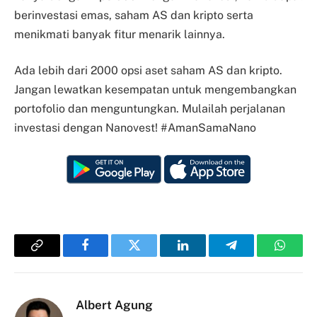
berinvestasi emas, saham AS dan kripto serta
menikmati banyak fitur menarik lainnya.
Ada lebih dari 2000 opsi aset saham AS dan kripto.
Jangan lewatkan kesempatan untuk mengembangkan
portofolio dan menguntungkan. Mulailah perjalanan
investasi dengan Nanovest! #AmanSamaNano
Copy
Facebook
Twitter
LinkedIn
Telegram
Whats
Link
Albert Agung