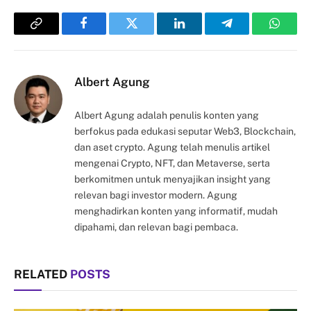
Copy
Facebook
Twitter
LinkedIn
Telegram
Whats
Link
Albert Agung
Albert Agung adalah penulis konten yang
berfokus pada edukasi seputar Web3, Blockchain,
dan aset crypto. Agung telah menulis artikel
mengenai Crypto, NFT, dan Metaverse, serta
berkomitmen untuk menyajikan insight yang
relevan bagi investor modern. Agung
menghadirkan konten yang informatif, mudah
dipahami, dan relevan bagi pembaca.
RELATED
POSTS