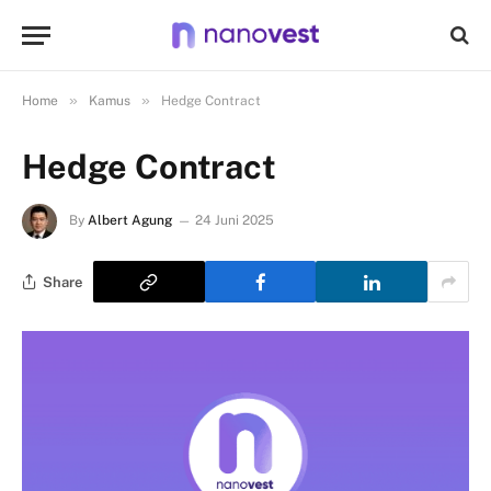
»
»
Home
Kamus
Hedge Contract
Hedge Contract
By
Albert Agung
24 Juni 2025
Share