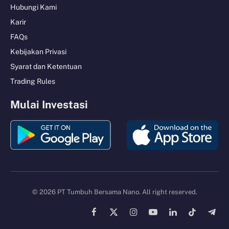
Hubungi Kami
Karir
FAQs
Kebijakan Privasi
Syarat dan Ketentuan
Trading Rules
Mulai Investasi
© 2026 PT Tumbuh Bersama Nano. All right reserved.
Facebook
X
Instagram
YouTube
LinkedIn
TikTok
Tele
(Twitter)