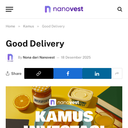
»
»
Home
Kamus
Good Delivery
Good Delivery
By
Nona dari Nanovest
18 Desember 2025
Share