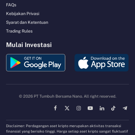
FAQs
Kebijakan Privasi
Syarat dan Ketentuan
Trading Rules
Mulai Investasi
© 2026 PT Tumbuh Bersama Nano. All right reserved.
Facebook
X
Instagram
YouTube
LinkedIn
TikTok
Tele
(Twitter)
Disclaimer: Perdagangan aset kripto merupakan aktivitas transaksi
finansial yang berisiko tinggi. Harga setiap aset kripto sangat fluktuatif