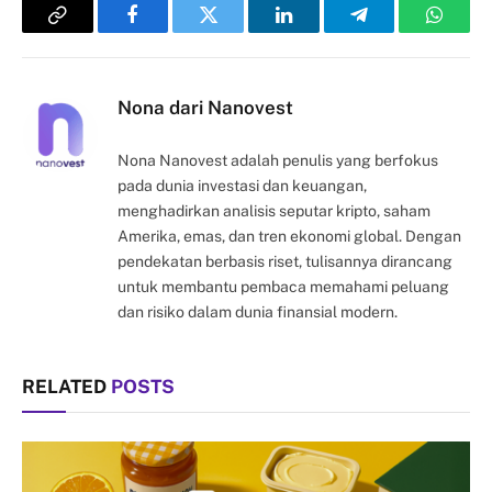
Copy
Facebook
Twitter
LinkedIn
Telegram
Whats
Link
Nona dari Nanovest
Nona Nanovest adalah penulis yang berfokus
pada dunia investasi dan keuangan,
menghadirkan analisis seputar kripto, saham
Amerika, emas, dan tren ekonomi global. Dengan
pendekatan berbasis riset, tulisannya dirancang
untuk membantu pembaca memahami peluang
dan risiko dalam dunia finansial modern.
RELATED
POSTS