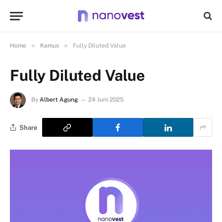
»
»
Home
Kamus
Fully Diluted Value
Fully Diluted Value
By
Albert Agung
24 Juni 2025
Share