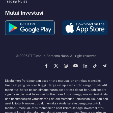
Trading Rules
Mulai Investasi
© 2026 PT Tumbuh Bersama Nano. All right reserved.
Facebook
X
Instagram
YouTube
LinkedIn
TikTok
Tele
(Twitter)
Disclaimer: Perdagangan aset kripto merupakan aktivitas transaksi
finansial yang berisiko tinggi. Harga setiap aset kripto sangat fluktuatif
mengikuti harga pasar, dimana harga aset kripto dapat berubah secara
signifikan dari waktu ke waktu. Pastikan Anda menggunakan riset Anda
dan pertimbangan yang matang dalam membuat keputusan jual dan beli
aset kripto. Nanovest tidak memaksa Anda selaku pengguna untuk
membeli, menjual, atau menjadikan aset kripto sebagai investasi atau
memastikan Anda dalam mendapatkan keuntungan. Semua keputusan