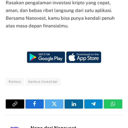
Rasakan pengalaman investasi kripto yang cepat,
aman, dan bebas ribet langsung dari satu aplikasi.
Bersama Nanovest, kamu bisa punya kendali penuh
atas masa depan finansialmu.
Kamus
kamus investasi
Copy
Facebook
Twitter
LinkedIn
Telegram
Whats
Link
Nona dari Nanovest