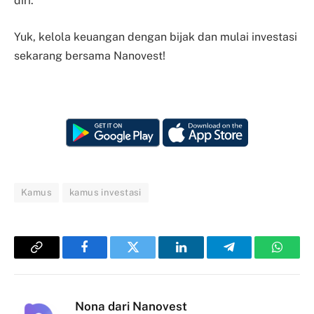
diri.
Yuk, kelola keuangan dengan bijak dan mulai investasi
sekarang bersama Nanovest!
Kamus
kamus investasi
Copy
Facebook
Twitter
LinkedIn
Telegram
Whats
Link
Nona dari Nanovest