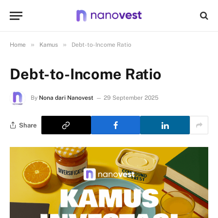
»
»
Home
Kamus
Debt-to-Income Ratio
Debt-to-Income Ratio
By
Nona dari Nanovest
29 September 2025
Share