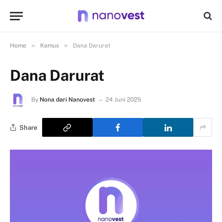
»
»
Home
Kamus
Dana Darurat
Dana Darurat
By
Nona dari Nanovest
24 Juni 2025
Share