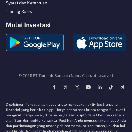
Syarat dan Ketentuan
Trading Rules
Mulai Investasi
© 2026 PT Tumbuh Bersama Nano. All right reserved.
Facebook
X
Instagram
YouTube
LinkedIn
TikTok
Tele
(Twitter)
Disclaimer: Perdagangan aset kripto merupakan aktivitas transaksi
finansial yang berisiko tinggi. Harga setiap aset kripto sangat fluktuatif
mengikuti harga pasar, dimana harga aset kripto dapat berubah secara
signifikan dari waktu ke waktu. Pastikan Anda menggunakan riset Anda
dan pertimbangan yang matang dalam membuat keputusan jual dan beli
aset kripto. Nanovest tidak memaksa Anda selaku pengguna untuk