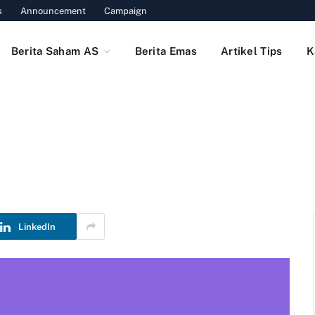
s
Announcement
Campaign
Berita Saham AS
Berita Emas
Artikel Tips
K
LinkedIn