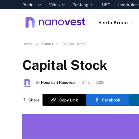
Produk
Video
Tentang
NBT
Institution
Berita Kripto
»
»
Home
Kamus
Capital Stock
Capital Stock
By
Nona dari Nanovest
24 Juni 2025
Share
Copy Link
Facebook