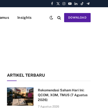
Facebook
X
Instagram
YouTube
LinkedIn
TikTok
Telegram
(Twitter)
amus
Insights
DOWNLOAD
ARTIKEL TERBARU
Rekomendasi Saham Hari Ini:
QCOM, XOM, TMUS (7 Agustus
2026)
7 Agustus 2026