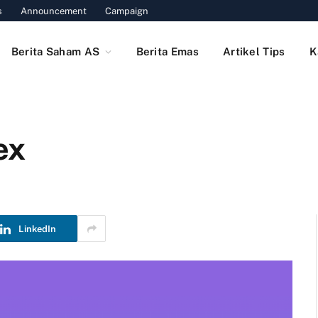
s
Announcement
Campaign
Berita Saham AS
Berita Emas
Artikel Tips
K
ex
LinkedIn