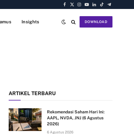
Facebook
X
Instagram
YouTube
LinkedIn
TikTok
Telegram
(Twitter)
amus
Insights
DOWNLOAD
ARTIKEL TERBARU
Rekomendasi Saham Hari Ini:
AAPL, NVDA, JNJ (6 Agustus
2026)
6 Agustus 2026