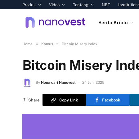
Produk
Video
Tentang
NBT
Institution
Berita Kripto
»
»
Home
Kamus
Bitcoin Misery Index
Bitcoin Misery Ind
By
Nona dari Nanovest
24 Juni 2025
Share
Copy Link
Facebook