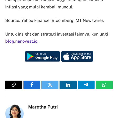
inflasi yang mulai kembali muncul.
Source: Yahoo Finance, Bloomberg, MT Newswires
Untuk insight dan strategi investasi lainnya, kunjungi
blog.nanovest.io
.
Copy
Facebook
Twitter
LinkedIn
Telegram
Whats
Link
Maretha Putri