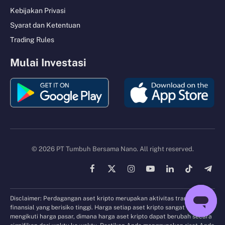
Kebijakan Privasi
Syarat dan Ketentuan
Trading Rules
Mulai Investasi
© 2026 PT Tumbuh Bersama Nano. All right reserved.
Facebook
X
Instagram
YouTube
LinkedIn
TikTok
Tele
(Twitter)
Disclaimer: Perdagangan aset kripto merupakan aktivitas transaksi
finansial yang berisiko tinggi. Harga setiap aset kripto sangat fluktuatif
mengikuti harga pasar, dimana harga aset kripto dapat berubah secara