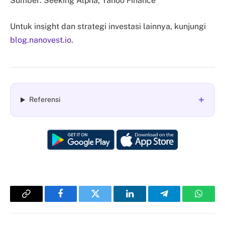
Sumber: Seeking Alpha, Yahoo Finance
Untuk insight dan strategi investasi lainnya, kunjungi
blog.nanovest.io
.
+
Referensi
Copy
Facebook
Twitter
LinkedIn
Telegram
Whats
Link