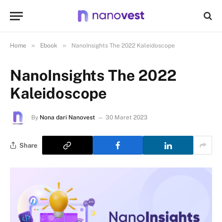
»
»
Home
Ebook
NanoInsights The 2022 Kaleidoscope
NanoInsights The 2022
Kaleidoscope
By
Nona dari Nanovest
30 Maret 2023
Share