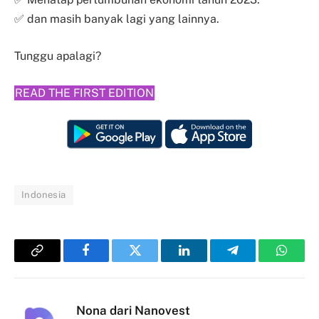
✅ dan masih banyak lagi yang lainnya.
Tunggu apalagi?
READ THE FIRST EDITION
Indonesia
Copy
Facebook
Twitter
LinkedIn
Telegram
Whats
Link
Nona dari Nanovest