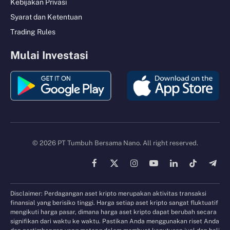
Kebijakan Privasi
Syarat dan Ketentuan
Trading Rules
Mulai Investasi
© 2026 PT Tumbuh Bersama Nano. All right reserved.
Facebook
X
Instagram
YouTube
LinkedIn
TikTok
Tele
(Twitter)
Disclaimer: Perdagangan aset kripto merupakan aktivitas transaksi
finansial yang berisiko tinggi. Harga setiap aset kripto sangat fluktuatif
mengikuti harga pasar, dimana harga aset kripto dapat berubah secara
signifikan dari waktu ke waktu. Pastikan Anda menggunakan riset Anda