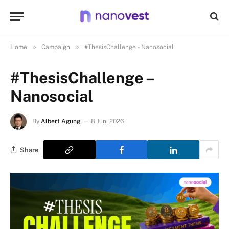
»
»
Home
Campaign
#ThesisChallenge – Nanosocial
#ThesisChallenge –
Nanosocial
By
Albert Agung
8 Juni 2026
Share