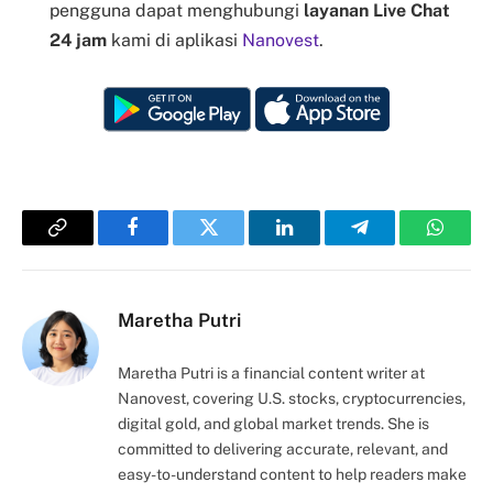
pengguna dapat menghubungi
layanan Live Chat
24 jam
kami di aplikasi
Nanovest
.
Copy
Facebook
Twitter
LinkedIn
Telegram
Whats
Link
Maretha Putri
Maretha Putri is a financial content writer at
Nanovest, covering U.S. stocks, cryptocurrencies,
digital gold, and global market trends. She is
committed to delivering accurate, relevant, and
easy-to-understand content to help readers make