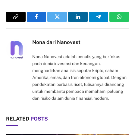
Copy
Facebook
Twitter
LinkedIn
Telegram
Whats
Link
Nona dari Nanovest
Nona Nanovest adalah penulis yang berfokus
pada dunia investasi dan keuangan,
menghadirkan analisis seputar kripto, saham
Amerika, emas, dan tren ekonomi global. Dengan
pendekatan berbasis riset, tulisannya dirancang
untuk membantu pembaca memahami peluang
dan risiko dalam dunia finansial modern.
RELATED
POSTS