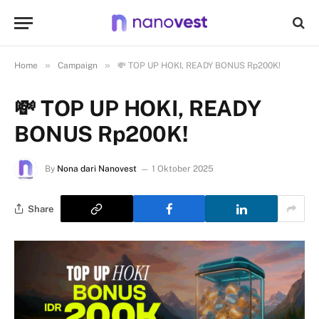
»
»
Home
Campaign
💸 TOP UP HOKI, READY BONUS Rp200K!
💸 TOP UP HOKI, READY
BONUS Rp200K!
By
Nona dari Nanovest
1 Oktober 2025
Share