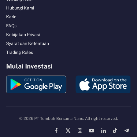
Hubungi Kami
Karir
FAQs
Kebijakan Privasi
Syarat dan Ketentuan
Trading Rules
Mulai Investasi
© 2026 PT Tumbuh Bersama Nano. All right reserved.
Facebook
X
Instagram
YouTube
LinkedIn
TikTok
Tele