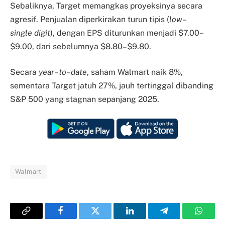
Sebaliknya, Target memangkas proyeksinya secara
agresif. Penjualan diperkirakan turun tipis (
low
–
single
digit
), dengan EPS diturunkan menjadi $7.00–
$9.00, dari sebelumnya $8.80–$9.80.
Secara
year
–
to
–
date
, saham Walmart naik 8%,
sementara Target jatuh 27%, jauh tertinggal dibanding
S&P 500 yang stagnan sepanjang 2025.
Walmart
Copy
Facebook
Twitter
LinkedIn
Telegram
Whats