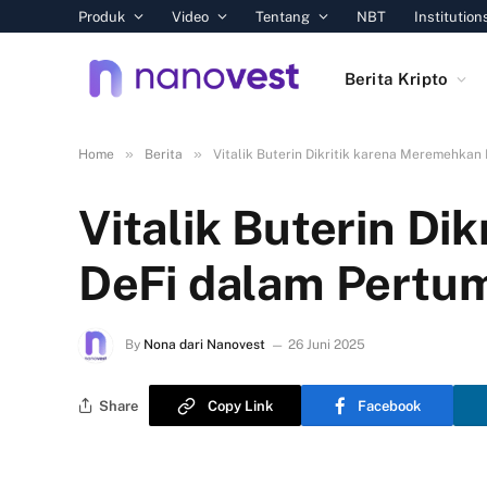
Produk
Video
Tentang
NBT
Institution
Berita Kripto
»
»
Home
Berita
Vitalik Buterin Dikritik karena Meremehka
Vitalik Buterin D
DeFi dalam Pertu
By
Nona dari Nanovest
26 Juni 2025
Share
Copy Link
Facebook