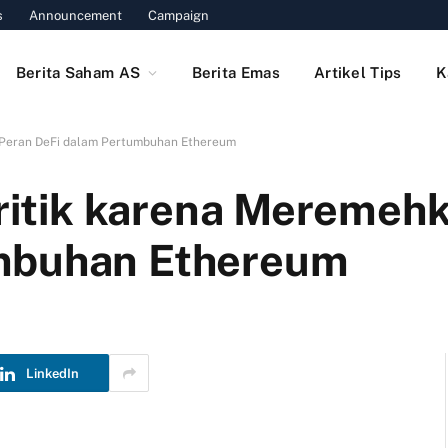
s
Announcement
Campaign
Berita Saham AS
Berita Emas
Artikel Tips
K
n Peran DeFi dalam Pertumbuhan Ethereum
ikritik karena Meremeh
mbuhan Ethereum
LinkedIn