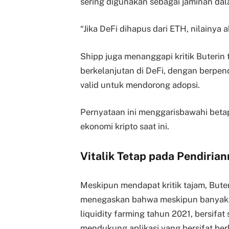
sering digunakan sebagai jaminan dal
“Jika DeFi dihapus dari ETH, nilainya 
Shipp juga menanggapi kritik Buterin t
berkelanjutan di DeFi, dengan berpen
valid untuk mendorong adopsi.
Pernyataan ini menggarisbawahi bet
ekonomi kripto saat ini.
Vitalik Tetap pada Pendiria
Meskipun mendapat kritik tajam, But
menegaskan bahwa meskipun banyak a
liquidity farming tahun 2021, bersifat
mendukung aplikasi yang bersifat berk