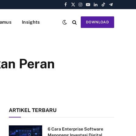
Facebook
X
Instagram
YouTube
LinkedIn
TikTok
Telegram
(Twitter)
amus
Insights
DOWNLOAD
kan Peran
ARTIKEL TERBARU
6 Cara Enterprise Software
Menopang Investasi Digital