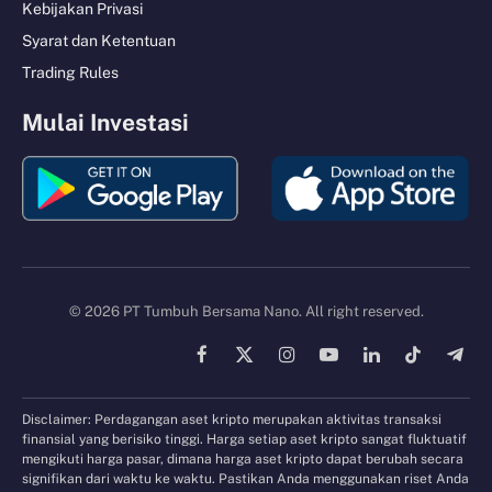
Kebijakan Privasi
Syarat dan Ketentuan
Trading Rules
Mulai Investasi
© 2026 PT Tumbuh Bersama Nano. All right reserved.
Facebook
X
Instagram
YouTube
LinkedIn
TikTok
Tele
(Twitter)
Disclaimer: Perdagangan aset kripto merupakan aktivitas transaksi
finansial yang berisiko tinggi. Harga setiap aset kripto sangat fluktuatif
mengikuti harga pasar, dimana harga aset kripto dapat berubah secara
signifikan dari waktu ke waktu. Pastikan Anda menggunakan riset Anda