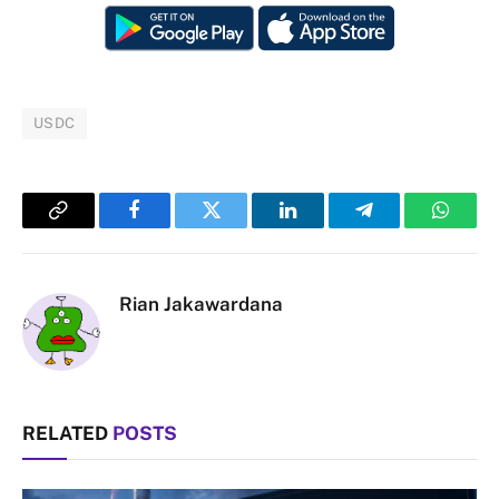
USDC
Copy
Facebook
Twitter
LinkedIn
Telegram
Whats
Link
Rian Jakawardana
RELATED
POSTS