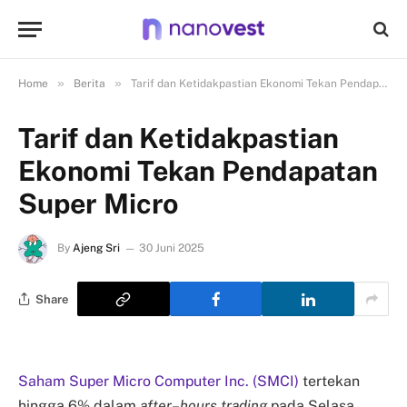
»
»
Home
Berita
Tarif dan Ketidakpastian Ekonomi Tekan Pendapatan Super Micro
Tarif dan Ketidakpastian
Ekonomi Tekan Pendapatan
Super Micro
By
Ajeng Sri
30 Juni 2025
Share
Saham Super Micro Computer Inc. (SMCI)
tertekan
hingga 6% dalam
after
–
hours
trading
pada Selasa,