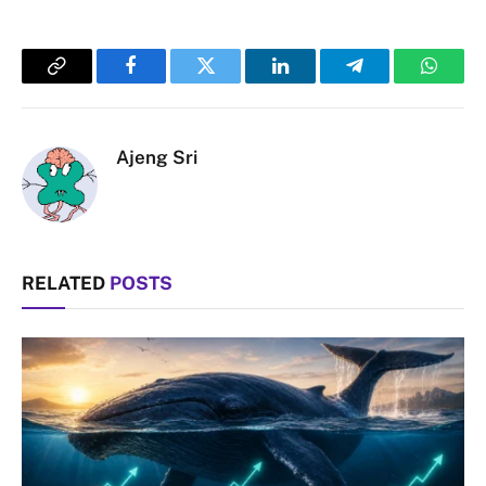
Copy
Facebook
Twitter
LinkedIn
Telegram
Whats
Link
Ajeng Sri
RELATED
POSTS