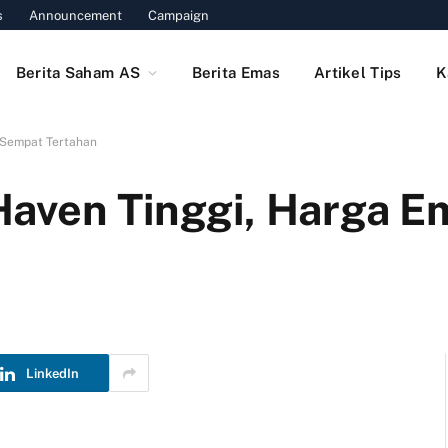
s
Announcement
Campaign
Berita Saham AS
Berita Emas
Artikel Tips
K
 Sempat Tertahan
Haven Tinggi, Harga E
LinkedIn