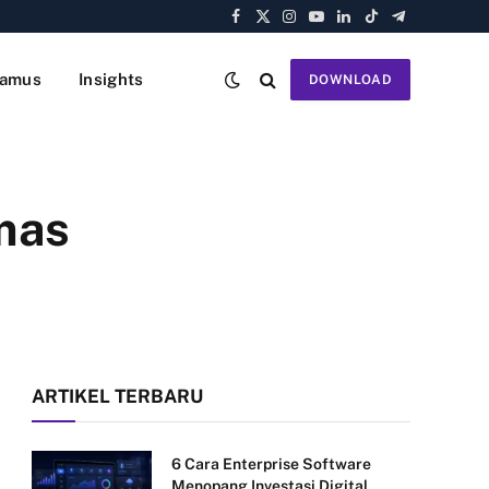
Facebook
X
Instagram
YouTube
LinkedIn
TikTok
Telegram
(Twitter)
amus
Insights
DOWNLOAD
mas
ARTIKEL TERBARU
6 Cara Enterprise Software
Menopang Investasi Digital