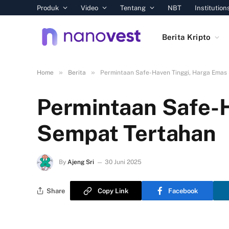
Produk
Video
Tentang
NBT
Institution
Berita Kripto
»
»
Home
Berita
Permintaan Safe-Haven Tinggi, Harga Emas
Permintaan Safe-
Sempat Tertahan
By
Ajeng Sri
30 Juni 2025
Share
Copy Link
Facebook