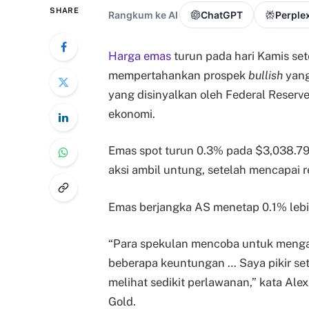
SHARE
Rangkum ke AI
ChatGPT
Perplex
Harga emas
turun pada hari Kamis sete
mempertahankan prospek
bullish
yang
yang disinyalkan oleh Federal Reserve
ekonomi.
Emas spot turun 0.3% pada $3,038.79
aksi ambil untung, setelah mencapai re
Emas berjangka AS menetap 0.1% lebih
“Para spekulan mencoba untuk menga
beberapa keuntungan … Saya pikir seti
melihat sedikit perlawanan,” kata Alex
Gold.