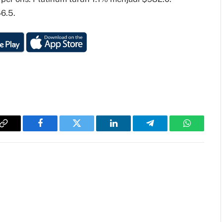
6.5.
Copy
Facebook
Twitter
LinkedIn
Telegram
WhatsAp
Link