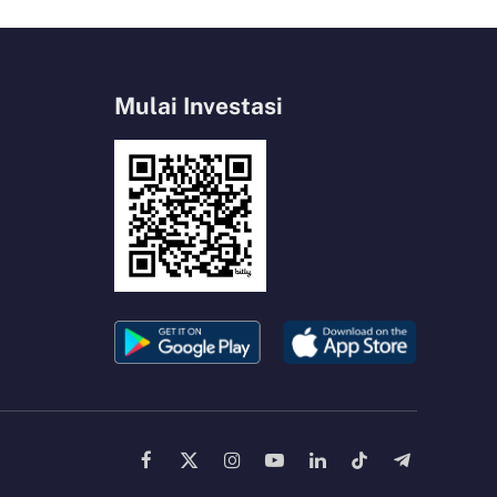
Mulai Investasi
Facebook
X
Instagram
YouTube
LinkedIn
TikTok
Telegram
(Twitter)