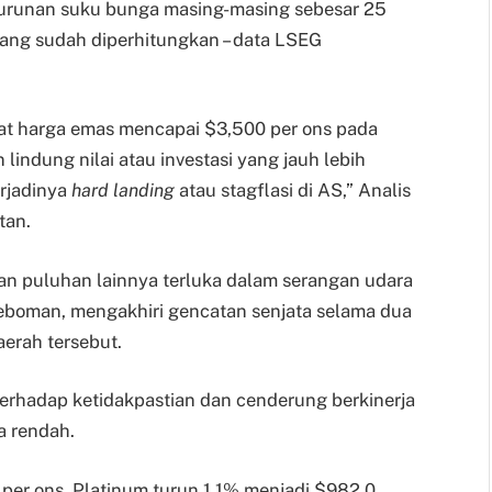
enurunan suku bunga masing-masing sebesar 25
yang sudah diperhitungkan – data LSEG
at harga emas mencapai $3,500 per ons pada
lindung nilai atau investasi yang jauh lebih
erjadinya
hard landing
atau stagflasi di AS,” Analis
tan.
dan puluhan lainnya terluka dalam serangan udara
geboman, mengakhiri gencatan senjata selama dua
erah tersebut.
 terhadap ketidakpastian dan cenderung berkinerja
a rendah.
per ons. Platinum turun 1.1% menjadi $982.0.