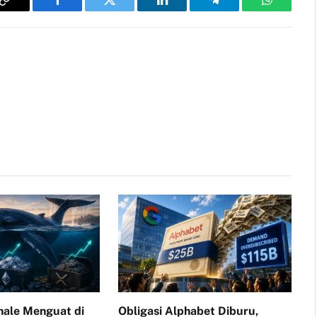
Copy
Facebook
Twitter
LinkedIn
Telegram
WhatsAp
Link
ale Menguat di
Obligasi Alphabet Diburu,