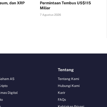
reum, dan XRP
Permintaan Tembus US$115
Miliar
7 Agustus 2026
Tentang
 Saham AS
Tentang Kami
Kripto
Hubungi Kami
Emas Digital
Karir
to
FAQs
s
Kebijakan Privasi