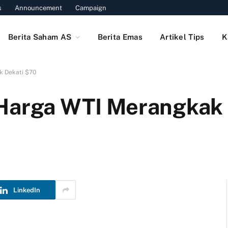
s
Announcement
Campaign
Berita Saham AS
Berita Emas
Artikel Tips
K
k Dekati $70
 Harga WTI Merangkak
LinkedIn