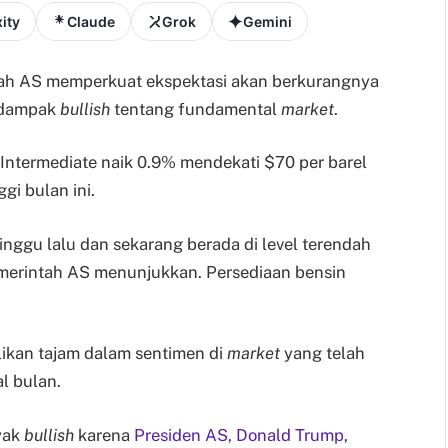
ity
Claude
Grok
Gemini
tah AS memperkuat ekspektasi akan berkurangnya
 dampak
bullish
tentang fundamental
market
.
Intermediate naik 0.9% mendekati $70 per barel
gi bulan ini.
inggu lalu dan sekarang berada di level terendah
Pemerintah AS menunjukkan. Persediaan bensin
ikan tajam dalam sentimen di
market
yang telah
l bulan.
yak
bullish
karena
Presiden AS, Donald Trump
,